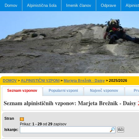
Domov
Alpinistična šola
Imenik članov
Odprave
Alpinis
DOMOV
>
ALPINISTIČNI VZPONI
>
Marjeta Brežnik - Daisy
> 2025/2026
Seznam vzponov
Popularni vzponi
Največ vzponov
Pr
Seznam alpinističnih vzponov: Marjeta Brežnik - Daisy
Stran
1
Prikaz:
1 - 29
od
29
zapisov
Iskanje: