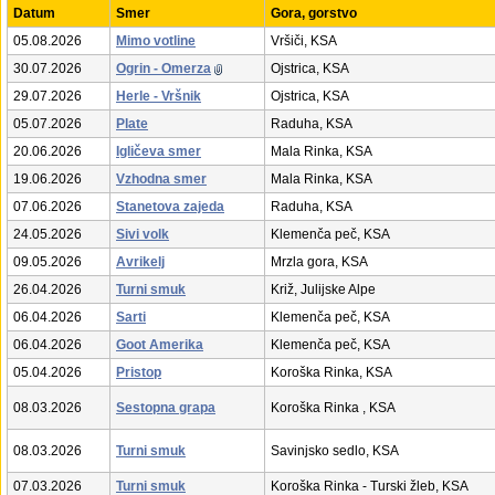
Datum
Smer
Gora, gorstvo
05.08.2026
Mimo votline
Vršiči, KSA
30.07.2026
Ogrin - Omerza
Ojstrica, KSA
29.07.2026
Herle - Vršnik
Ojstrica, KSA
05.07.2026
Plate
Raduha, KSA
20.06.2026
Igličeva smer
Mala Rinka, KSA
19.06.2026
Vzhodna smer
Mala Rinka, KSA
07.06.2026
Stanetova zajeda
Raduha, KSA
24.05.2026
Sivi volk
Klemenča peč, KSA
09.05.2026
Avrikelj
Mrzla gora, KSA
26.04.2026
Turni smuk
Križ, Julijske Alpe
06.04.2026
Sarti
Klemenča peč, KSA
06.04.2026
Goot Amerika
Klemenča peč, KSA
05.04.2026
Pristop
Koroška Rinka, KSA
08.03.2026
Sestopna grapa
Koroška Rinka , KSA
08.03.2026
Turni smuk
Savinjsko sedlo, KSA
07.03.2026
Turni smuk
Koroška Rinka - Turski žleb, KSA