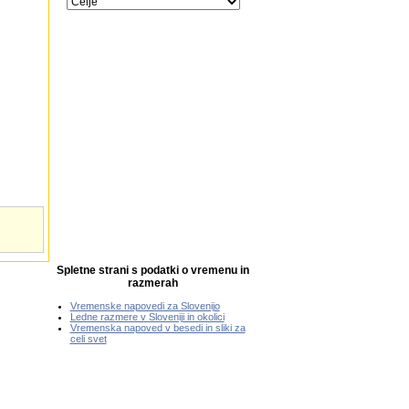
Spletne strani s podatki o vremenu in
razmerah
Vremenske napovedi za Slovenijo
Ledne razmere v Sloveniji in okolici
Vremenska napoved v besedi in sliki za
celi svet