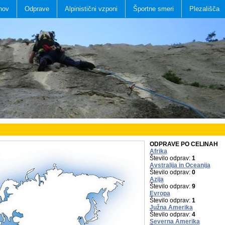
nov
Odprave
Alpinistični vzponi
Športne smeri
Plezališča
ODPRAVE PO CELINAH
Afrika
Število odprav:
1
Avstralija in Oceanija
Število odprav:
0
Azija
Število odprav:
9
Evropa
Število odprav:
1
Južna Amerika
Število odprav:
4
Severna Amerika