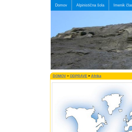
Domov
Alpinistična šola
Imenik čla
DOMOV
>
ODPRAVE
>
Afrika