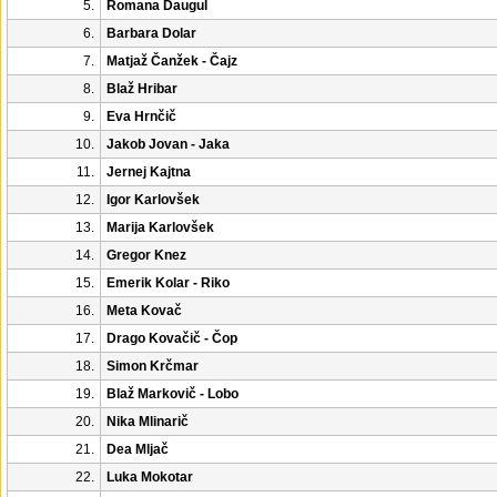
5.
Romana Daugul
6.
Barbara Dolar
7.
Matjaž Čanžek - Čajz
8.
Blaž Hribar
9.
Eva Hrnčič
10.
Jakob Jovan - Jaka
11.
Jernej Kajtna
12.
Igor Karlovšek
13.
Marija Karlovšek
14.
Gregor Knez
15.
Emerik Kolar - Riko
16.
Meta Kovač
17.
Drago Kovačič - Čop
18.
Simon Krčmar
19.
Blaž Markovič - Lobo
20.
Nika Mlinarič
21.
Dea Mljač
22.
Luka Mokotar