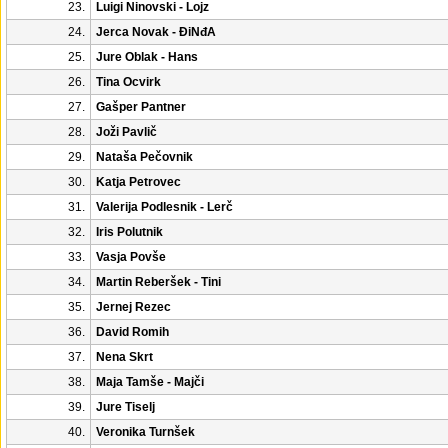
23.
Luigi Ninovski - Lojz
24.
Jerca Novak - ĐiNđA
25.
Jure Oblak - Hans
26.
Tina Ocvirk
27.
Gašper Pantner
28.
Joži Pavlič
29.
Nataša Pečovnik
30.
Katja Petrovec
31.
Valerija Podlesnik - Lerč
32.
Iris Polutnik
33.
Vasja Povše
34.
Martin Reberšek - Tini
35.
Jernej Rezec
36.
David Romih
37.
Nena Skrt
38.
Maja Tamše - Majči
39.
Jure Tiselj
40.
Veronika Turnšek