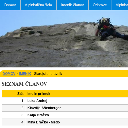
Domov
Alpinistična šola
Imenik članov
Odprave
Alpinis
DOMOV
>
IMENIK
- Starejši pripravnik
SEZNAM ČLANOV
Z.št.
Ime in priimek
1.
Luka Andrej
2.
Klavdija Ašenberger
3.
Katja Bračko
4.
Miha Bračko - Medo