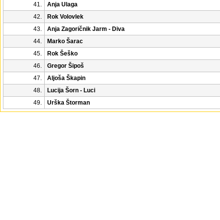
41.
Anja Ulaga
42.
Rok Volovlek
43.
Anja Zagoričnik Jarm - Diva
44.
Marko Šarac
45.
Rok Šeško
46.
Gregor Šipoš
47.
Aljoša Škapin
48.
Lucija Šorn - Luci
49.
Urška Štorman