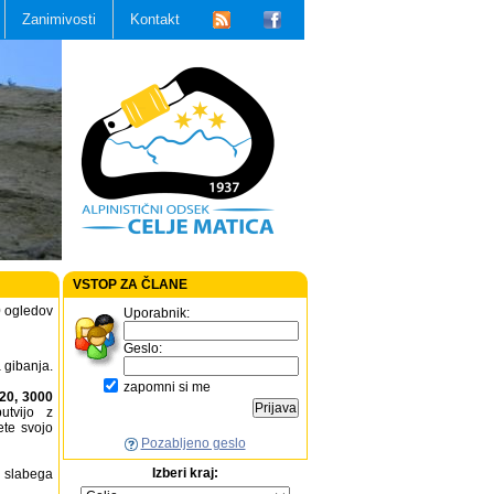
Zanimivosti
Kontakt
VSTOP ZA ČLANE
0
ogledov
Uporabnik:
Geslo:
a gibanja.
zapomni si me
 20, 3000
butvijo z
ete svojo
Pozabljeno geslo
 slabega