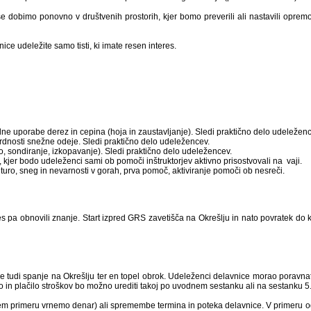
se dobimo ponovno v društvenih prostorih, kjer bomo preverili ali nastavili opremo
e udeležite samo tisti, ki imate resen interes.
lne uporabe derez in cepina (hoja in zaustavljanje). Sledi praktično delo udeleženc
rdnosti snežne odeje. Sledi praktično delo udeležencev.
o, sondiranje, izkopavanje). Sledi praktično delo udeležencev.
 kjer bodo udeleženci sami ob pomoči inštruktorjev aktivno prisostvovali na vaji.
 turo, sneg in nevarnosti v gorah, prva pomoč, aktiviranje pomoči ob nesreči.
 pa obnovili znanje. Start izpred GRS zavetišča na Okrešlju in nato povratek do k
je tudi spanje na Okrešlju ter en topel obrok. Udeleženci delavnice morao poravnat
co in plačilo stroškov bo možno urediti takoj po uvodnem sestanku ali na sestanku 5
tem primeru vrnemo denar) ali spremembe termina in poteka delavnice. V primeru o