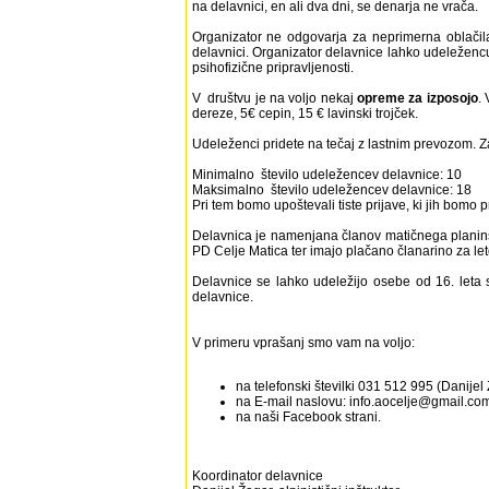
na delavnici, en ali dva dni, se denarja ne vrača.
Organizator ne odgovarja za neprimerna oblači
delavnici. Organizator delavnice lahko udeležencu
psihofizične pripravljenosti.
V društvu je na voljo nekaj
opreme za izposojo
.
dereze, 5€ cepin, 15 € lavinski trojček.
Udeleženci pridete na tečaj z lastnim prevozom. 
Minimalno število udeležencev delavnice: 10
Maksimalno število udeležencev delavnice: 18
Pri tem bomo upoštevali tiste prijave, ki jih bomo 
Delavnica je namenjana članov matičnega planinske
PD Celje Matica ter imajo plačano članarino za le
Delavnice se lahko udeležijo osebe od 16. leta 
delavnice.
V primeru vprašanj smo vam na voljo:
na telefonski številki 031 512 995 (Danijel
na E-mail naslovu: info.aocelje@gmail.com
na naši Facebook strani.
Koordinator d