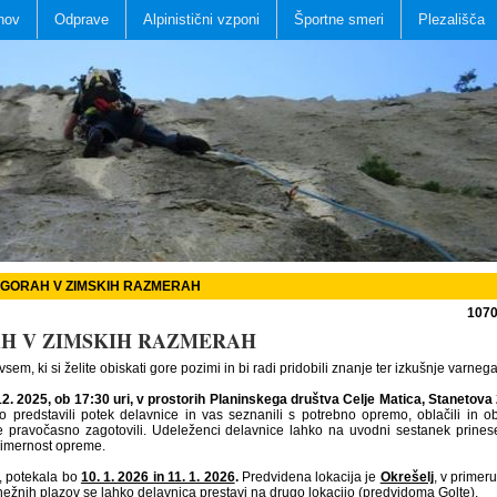
nov
Odprave
Alpinistični vzponi
Športne smeri
Plezališča
V GORAH V ZIMSKIH RAZMERAH
107
RAH V ZIMSKIH RAZMERAH
m, ki si želite obiskati gore pozimi in bi radi pridobili znanje ter izkušnje varneg
12. 2025, ob 17:30 uri, v prostorih Planinskega društva Celje Matica, Stanetova
predstavili potek delavnice in vas seznanili s potrebno opremo, oblačili in o
 pravočasno zagotovili. Udeleženci delavnice lahko na uvodni sestanek prines
imernost opreme.
 potekala bo
10. 1. 2026 in 11. 1. 2026
.
Predvidena lokacija je
Okrešelj
,
v primeru
nežnih plazov se lahko delavnica prestavi na drugo lokacijo (predvidoma Golte).