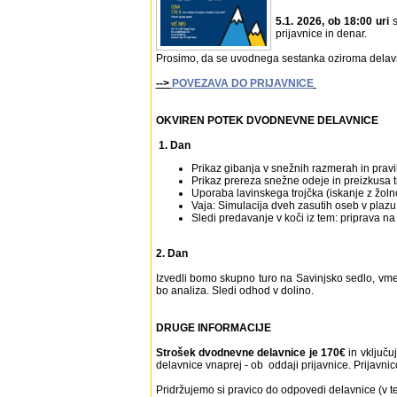
5.1. 2026, ob 18:00 uri
prijavnice in denar.
Prosimo, da se uvodnega sestanka oziroma delavnic
-->
POVEZAVA DO PRIJAVNICE
OKVIREN POTEK DVODNEVNE DELAVNICE
1. Dan
Prikaz gibanja v snežnih razmerah in pravi
Prikaz prereza snežne odeje in preizkusa t
Uporaba lavinskega trojčka (iskanje z žoln
Vaja: Simulacija dveh zasutih oseb v plazu,
Sledi predavanje v koči iz tem: priprava na
2. Dan
Izvedli bomo skupno turo na Savinjsko sedlo, vmes
bo analiza. Sledi odhod v dolino.
DRUGE INFORMACIJE
Strošek dvodnevne delavnice je 170€
in vključu
delavnice vnaprej - ob oddaji prijavnice. Prijavni
Pridržujemo si pravico do odpovedi delavnice (v 