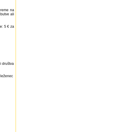
preme na
butve ali
e: 5 € za
i društva
deleženec