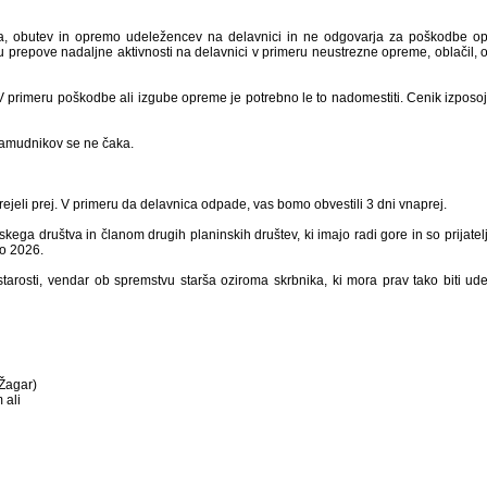
la, obutev in opremo udeležencev na delavnici in ne odgovarja za poškodbe o
 prepove nadaljne aktivnosti na delavnici v primeru neustrezne opreme, oblačil, o
 V primeru poškodbe ali izgube opreme je potrebno le to nadomestiti. Cenik izposoj
Zamudnik
ov se ne čaka.
prejeli prej. V primeru da delavnica odpade, vas bomo obvestili 3 dni vnaprej.
ga društva in članom drugih planinskih društev, ki imajo radi gore in so prijatelj
to 2026.
starosti, vendar ob spremstvu starša oziroma skrbnika, ki mora prav tako biti u
 Žagar)
 ali
elavnice