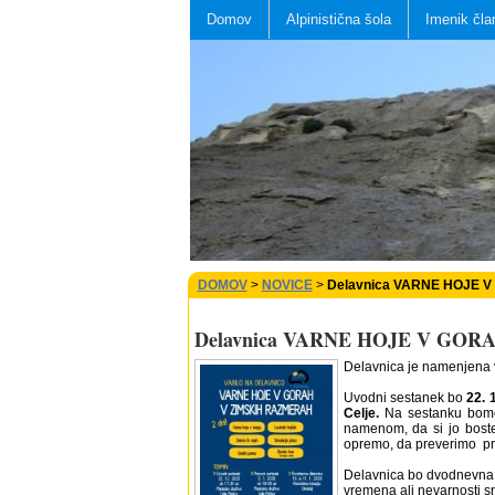
Domov
Alpinistična šola
Imenik čla
DOMOV
>
NOVICE
>
Delavnica VARNE HOJE 
Delavnica VARNE HOJE V GO
Delavnica je namenjena vse
Uvodni sestanek bo
22. 
Celje.
Na sestanku bomo 
namenom, da si jo boste
opremo, da preverimo pr
Delavnica bo dvodnevna,
vremena ali nevarnosti s