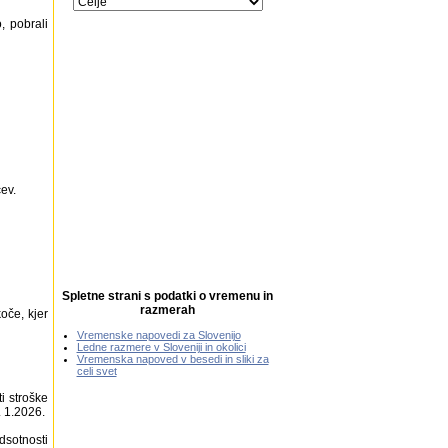
, pobrali
ev.
Spletne strani s podatki o vremenu in
razmerah
oče, kjer
Vremenske napovedi za Slovenijo
Ledne razmere v Sloveniji in okolici
Vremenska napoved v besedi in sliki za
celi svet
i stroške
. 1.2026.
dsotnosti