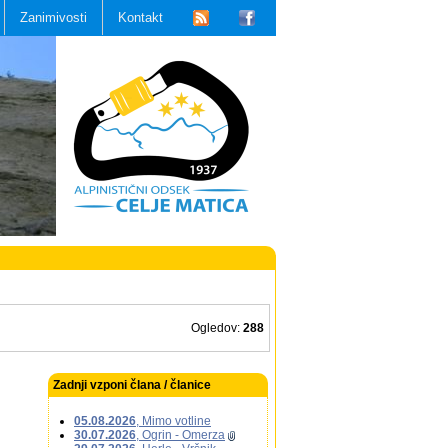
Zanimivosti
Kontakt
Ogledov:
288
Zadnji vzponi člana / članice
05.08.2026
, Mimo votline
30.07.2026
, Ogrin - Omerza