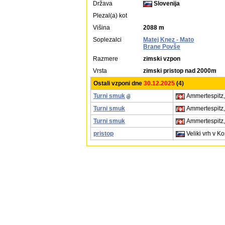
Država
Slovenija
Plezal(a) kot
Višina
2088 m
Soplezalci
Matej Knez - Mato
Brane Povše
Razmere
zimski vzpon
Vrsta
zimski pristop nad 2000m
Ostali vzponi dne
30.12.2025
(4)
Turni smuk
Ammertespitz,
Turni smuk
Ammertespitz,
Turni smuk
Ammertespitz,
pristop
Veliki vrh v K