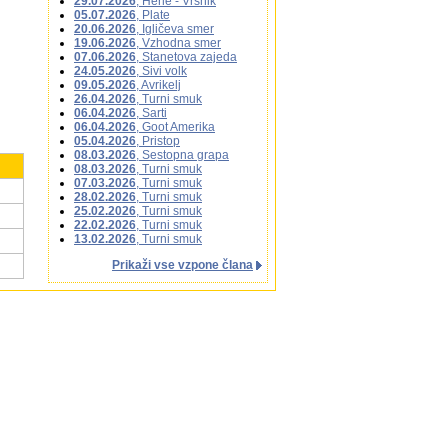
29.07.2026
, Herle - Vršnik
05.07.2026
, Plate
20.06.2026
, Igličeva smer
19.06.2026
, Vzhodna smer
07.06.2026
, Stanetova zajeda
24.05.2026
, Sivi volk
09.05.2026
, Avrikelj
26.04.2026
, Turni smuk
06.04.2026
, Sarti
06.04.2026
, Goot Amerika
05.04.2026
, Pristop
08.03.2026
, Sestopna grapa
08.03.2026
, Turni smuk
07.03.2026
, Turni smuk
28.02.2026
, Turni smuk
25.02.2026
, Turni smuk
22.02.2026
, Turni smuk
13.02.2026
, Turni smuk
Prikaži vse vzpone člana