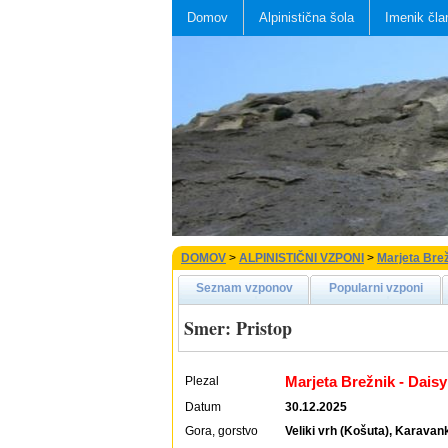
Domov
Alpinistična šola
Imenik čla
DOMOV
>
ALPINISTIČNI VZPONI
>
Marjeta Brež
Seznam vzponov
Popularni vzponi
Smer: Pristop
Marjeta Brežnik - Daisy
Plezal
Datum
30.12.2025
Gora, gorstvo
Veliki vrh (Košuta), Karavan