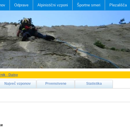
nov
Odprave
Alpinistični vzponi
Športne smeri
Plezališča
nik - Daisy
Največ vzponov
Prvenstvene
Statistika
ke