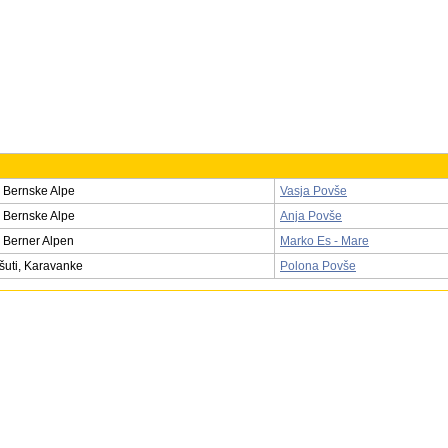
 Bernske Alpe
Vasja Povše
 Bernske Alpe
Anja Povše
 Berner Alpen
Marko Es - Mare
ošuti, Karavanke
Polona Povše