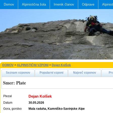
Domov
Alpinistična šola
Imenik članov
Odprave
Alpinis
DOMOV
>
ALPINISTIČNI VZPONI
>
Dejan Kolšek
Seznam vzponov
Popularni vzponi
Največ vzponov
Pr
Smer: Plate
Dejan Kolšek
Plezal
Datum
30.05.2026
Gora, gorstvo
Mala raduha, Kamniško-Savinjske Alpe