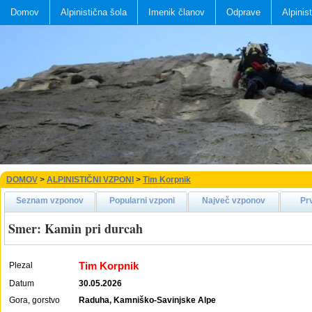
Domov
Alpinistična šola
Imenik članov
Odprave
Alpinis
DOMOV
>
ALPINISTIČNI VZPONI
>
Tim Korpnik
Seznam vzponov
Popularni vzponi
Največ vzponov
Pr
Smer: Kamin pri durcah
Tim Korpnik
Plezal
Datum
30.05.2026
Gora, gorstvo
Raduha, Kamniško-Savinjske Alpe