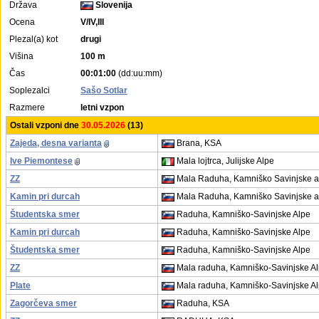
Država
Slovenija
Ocena
V/IV,III
Plezal(a) kot
drugi
Višina
100 m
Čas
00:01:00
(dd:uu:mm)
Soplezalci
Sašo Sotlar
Razmere
letni vzpon
Ostali vzponi dne
30.05.2026
(13)
Zajeda, desna varianta
Brana, KSA
Ive Piemontese
Mala lojtrca, Julijske Alpe
ZZ
Mala Raduha, Kamniško Savinjske a
Kamin pri durcah
Mala Raduha, Kamniško Savinjske a
Študentska smer
Raduha, Kamniško-Savinjske Alpe
Kamin pri durcah
Raduha, Kamniško-Savinjske Alpe
Študentska smer
Raduha, Kamniško-Savinjske Alpe
ZZ
Mala raduha, Kamniško-Savinjske A
Plate
Mala raduha, Kamniško-Savinjske A
Zagorčeva smer
Raduha, KSA