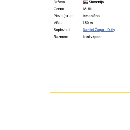
Država
Slovenija
Ocena
IV+/III
Plezal(a) kot
izmenično
Višina
150 m
Soplezalci
Danijel Žagar - D-fly
Razmere
letni vzpon