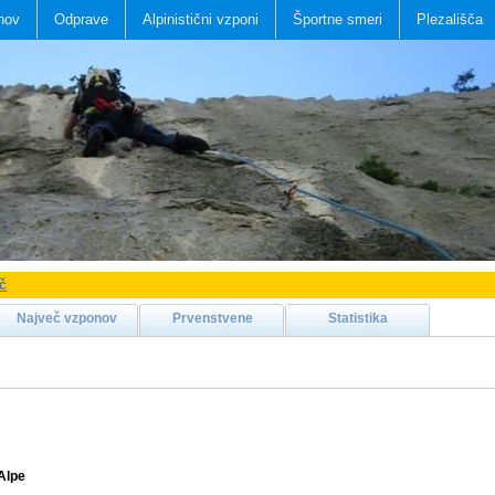
nov
Odprave
Alpinistični vzponi
Športne smeri
Plezališča
ič
Največ vzponov
Prvenstvene
Statistika
Alpe