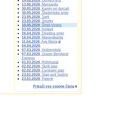
14.06.2026
, Ognjeni krst
13.06.2026
, Mansarda
30.05.2026
, Kamin pri durcah
30.05.2026
, Študentska smer
23.05.2026
, Sarti
23.05.2026
, Snorky
10.05.2026
, Šmid-Virans
03.05.2026
, Avrikelj
26.04.2026
, Direktna smer
18.04.2026
, Marandkanta
11.04.2026
, Ave Maria
04.04.2026
,
07.03.2026
, Hotzenplotz
07.03.2026
, Graser Bergland
Express
01.03.2026
, Röhrlsalat
02.02.2026
, Skriti slap
02.02.2026
, Centralni slap
23.01.2026
, Slap pod Sušico
23.01.2026
, Palenk
Prikaži vse vzpone člana