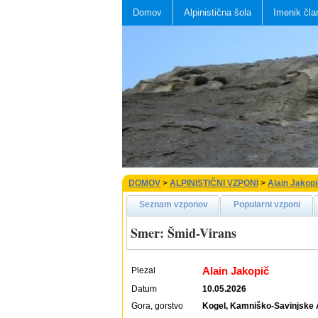
Domov
Alpinistična šola
Imenik čla
DOMOV
>
ALPINISTIČNI VZPONI
>
Alain Jakop
Seznam vzponov
Popularni vzponi
Smer: Šmid-Virans
Alain Jakopič
Plezal
Datum
10.05.2026
Gora, gorstvo
Kogel, Kamniško-Savinjske 