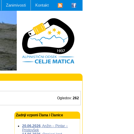
Zanimivosti
Kontakt
Ogledov:
262
Zadnji vzponi člana / članice
20.06.2026
, Anžin – Pintar –
Pristovšek