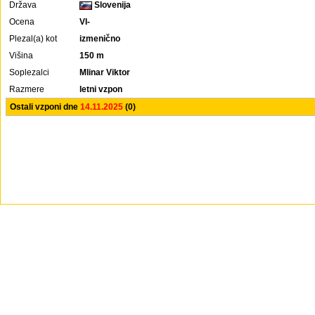
Država
Slovenija
Ocena
VI-
Plezal(a) kot
izmenično
Višina
150 m
Soplezalci
Mlinar Viktor
Razmere
letni vzpon
Ostali vzponi dne
14.11.2025
(0)