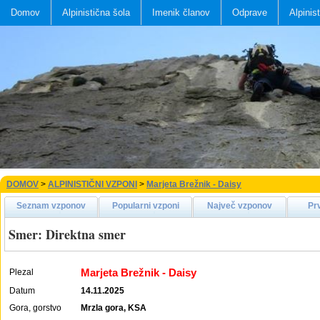
Domov
Alpinistična šola
Imenik članov
Odprave
Alpinis
DOMOV
>
ALPINISTIČNI VZPONI
>
Marjeta Brežnik - Daisy
Seznam vzponov
Popularni vzponi
Največ vzponov
Pr
Smer: Direktna smer
Marjeta Brežnik - Daisy
Plezal
Datum
14.11.2025
Gora, gorstvo
Mrzla gora, KSA