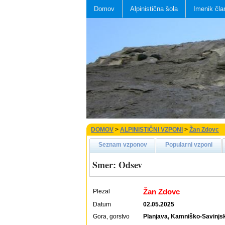
Domov
Alpinistična šola
Imenik čla
DOMOV
>
ALPINISTIČNI VZPONI
>
Žan Zdovc
Seznam vzponov
Popularni vzponi
Smer: Odsev
Žan Zdovc
Plezal
Datum
02.05.2025
Gora, gorstvo
Planjava, Kamniško-Savinjs