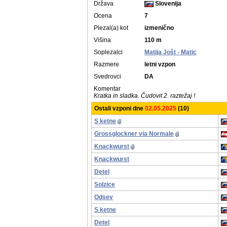
Država
Slovenija
Ocena
7
Plezal(a) kot
izmenično
Višina
110 m
Soplezalci
Matija Jošt - Matic
Razmere
letni vzpon
Svedrovci
DA
Komentar
Kratka in sladka. Čudovit 2. raztežaj !
Ostali vzponi dne
02.05.2025
(10)
S ketne
Grossglockner via Normale
Knackwurst
Knackwurst
Detel
Solzice
Odsev
S ketne
Detel