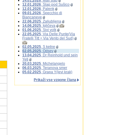
14.01.2026
, Mali slap
12.01.2026
, Slap pod Sušico
12.01.2026
, Palenk
09.01.2026
, Specchio di
Biancaneve
22.06.2025
, Zaljubljena
14.06.2025
, Igličeva
01.06.2025
, Sivi volk
22.05.2025
, Via Delle Punte(Via
Fratelli Titt + Via Vento del Sud)
02.05.2025
, S ketne
02.05.2025
, Odsev
13.04.2025
, Dr Reinhold und sein
Yeti
20.03.2025
, Michelangelo
06.03.2025
, Teranova smer
05.02.2025
, Grapa Y(levi krak)
Prikaži vse vzpone člana