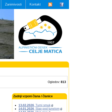
Zanimivosti
Kontakt
Ogledov:
813
Zadnji vzponi člana / članice
13.02.2026
, Turni smuk
14.01.2026
, Slap pod tunelom