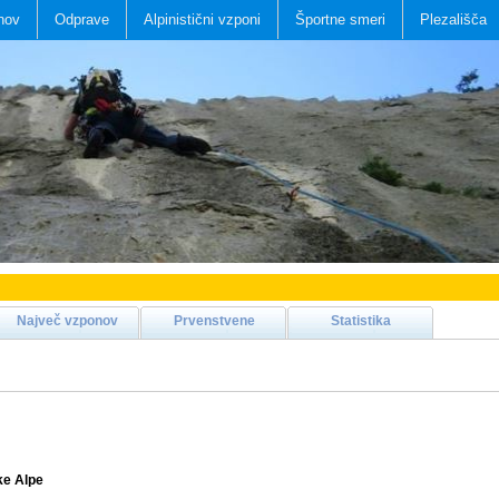
nov
Odprave
Alpinistični vzponi
Športne smeri
Plezališča
Največ vzponov
Prvenstvene
Statistika
ke Alpe