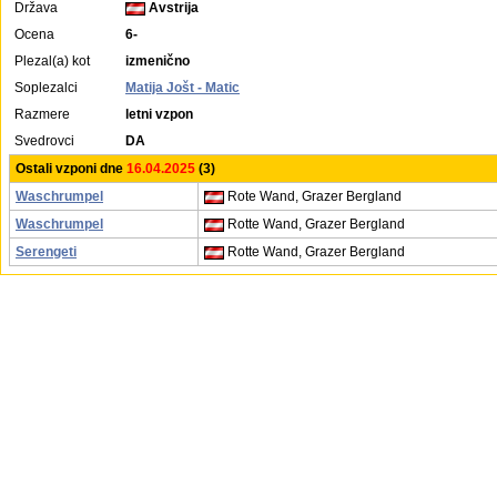
Država
Avstrija
Ocena
6-
Plezal(a) kot
izmenično
Soplezalci
Matija Jošt - Matic
Razmere
letni vzpon
Svedrovci
DA
Ostali vzponi dne
16.04.2025
(3)
Waschrumpel
Rote Wand, Grazer Bergland
Waschrumpel
Rotte Wand, Grazer Bergland
Serengeti
Rotte Wand, Grazer Bergland