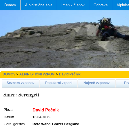
Domov
Alpinistična šola
Imenik članov
Odprave
Alpinis
DOMOV
>
ALPINISTIČNI VZPONI
>
David Pečnik
Seznam vzponov
Popularni vzponi
Največ vzponov
Pr
Smer: Serengeti
David Pečnik
Plezal
Datum
16.04.2025
Gora, gorstvo
Rote Wand, Grazer Bergland