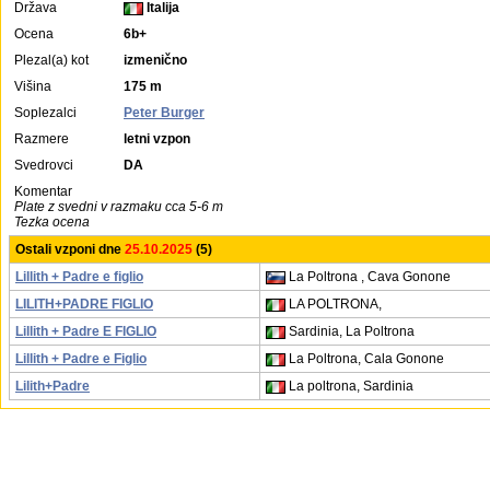
Država
Italija
Ocena
6b+
Plezal(a) kot
izmenično
Višina
175 m
Soplezalci
Peter Burger
Razmere
letni vzpon
Svedrovci
DA
Komentar
Plate z svedni v razmaku cca 5-6 m
Tezka ocena
Ostali vzponi dne
25.10.2025
(5)
Lillith + Padre e figlio
La Poltrona , Cava Gonone
LILITH+PADRE FIGLIO
LA POLTRONA,
Lillith + Padre E FIGLIO
Sardinia, La Poltrona
Lillith + Padre e Figlio
La Poltrona, Cala Gonone
Lilith+Padre
La poltrona, Sardinia