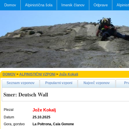
Domov
Alpinistična šola
Imenik članov
Odprave
Alpinis
DOMOV
>
ALPINISTIČNI VZPONI
>
Jože Kokalj
Seznam vzponov
Popularni vzponi
Največ vzponov
Pr
Smer: Deutsch Wall
Jože Kokalj
Plezal
Datum
25.10.2025
Gora, gorstvo
La Poltrona, Cala Gonone