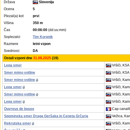
Država
Slovenija
Ocena
5
Plezal(a) kot
prvi
Višina
350 m
Čas
00:06:00
(dd:uu:mm)
Soplezalci
Tim Korpnik
Razmere
letni vzpon
Svedrovci
DA
Ostali vzponi dne
31.08.2025
(19)
Lepa smer
Vršiči, KSA
Smer mimo votline
Vršiči, KSA
Smer mimo votline
Vršiči, Kam
Lepa smer
Vršiči, Kam
Smer mimo votline
Vršiči, Kam
Lepa smer
Vršiči, Kam
Ouvreus de bouse
Cap canaill
Spominska smer Draga Geršaka in Ceneta Grčarja
Vežica, Kam
Rekrutska smer
Vršiči, Kam