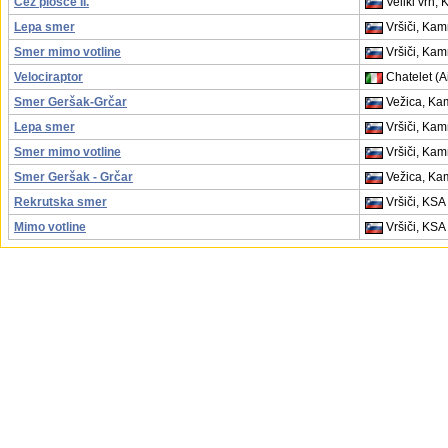
Čez plošče II.
Veliki vrh,
Lepa smer
Vršiči, Kam
Smer mimo votline
Vršiči, Kam
Velociraptor
Chatelet (Ai
Smer Geršak-Grčar
Vežica, Kam
Lepa smer
Vršiči, Kam
Smer mimo votline
Vršiči, Kam
Smer Geršak - Grčar
Vežica, Kam
Rekrutska smer
Vršiči, KSA
Mimo votline
Vršiči, KSA