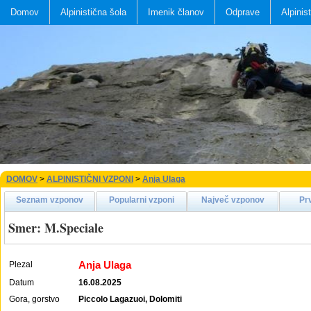
Domov
Alpinistična šola
Imenik članov
Odprave
Alpinis
DOMOV
>
ALPINISTIČNI VZPONI
>
Anja Ulaga
Seznam vzponov
Popularni vzponi
Največ vzponov
Pr
Smer: M.Speciale
Anja Ulaga
Plezal
Datum
16.08.2025
Gora, gorstvo
Piccolo Lagazuoi, Dolomiti