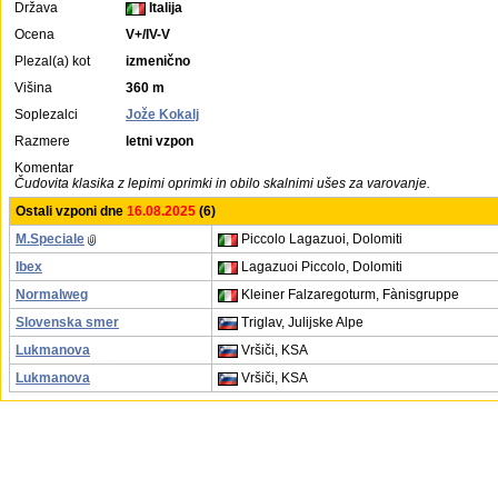
Država
Italija
Ocena
V+/IV-V
Plezal(a) kot
izmenično
Višina
360 m
Soplezalci
Jože Kokalj
Razmere
letni vzpon
Komentar
Čudovita klasika z lepimi oprimki in obilo skalnimi ušes za varovanje.
Ostali vzponi dne
16.08.2025
(6)
M.Speciale
Piccolo Lagazuoi, Dolomiti
Ibex
Lagazuoi Piccolo, Dolomiti
Normalweg
Kleiner Falzaregoturm, Fànisgruppe
Slovenska smer
Triglav, Julijske Alpe
Lukmanova
Vršiči, KSA
Lukmanova
Vršiči, KSA