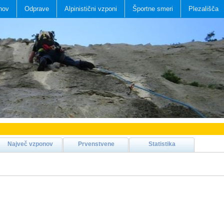
nov
Odprave
Alpinistični vzponi
Športne smeri
Plezališča
Največ vzponov
Prvenstvene
Statistika