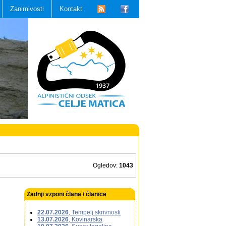
Zanimivosti
Kontakt
Ogledov:
1043
Zadnji vzponi člana / članice
22.07.2026
, Tempelj skrivnosti
13.07.2026
, Kovinarska