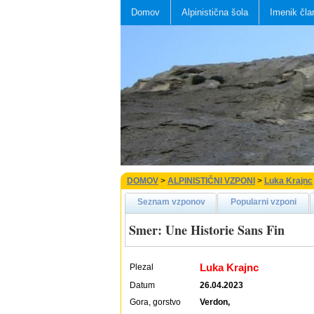
Domov
Alpinistična šola
Imenik čla
DOMOV
>
ALPINISTIČNI VZPONI
>
Luka Krajnc
Seznam vzponov
Popularni vzponi
Smer: Une Historie Sans Fin
Luka Krajnc
Plezal
Datum
26.04.2023
Gora, gorstvo
Verdon,