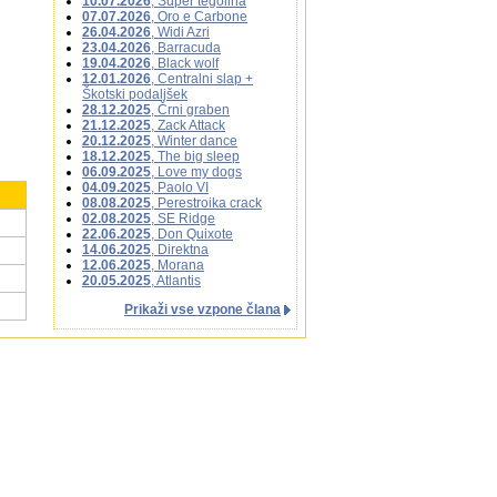
10.07.2026
, Super tegolina
07.07.2026
, Oro e Carbone
26.04.2026
, Widi Azri
23.04.2026
, Barracuda
19.04.2026
, Black wolf
12.01.2026
, Centralni slap +
Škotski podaljšek
28.12.2025
, Črni graben
21.12.2025
, Zack Attack
20.12.2025
, Winter dance
18.12.2025
, The big sleep
06.09.2025
, Love my dogs
04.09.2025
, Paolo VI
08.08.2025
, Perestroika crack
02.08.2025
, SE Ridge
22.06.2025
, Don Quixote
14.06.2025
, Direktna
12.06.2025
, Morana
20.05.2025
, Atlantis
Prikaži vse vzpone člana