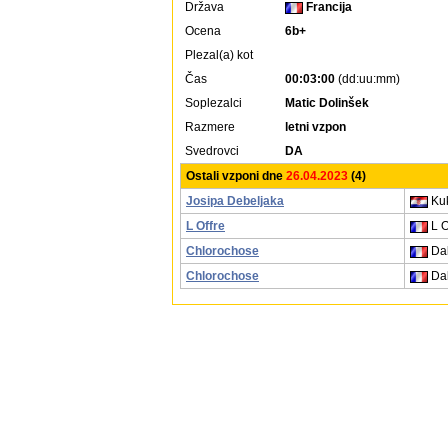
Država
Francija
Ocena
6b+
Plezal(a) kot
Čas
00:03:00
(dd:uu:mm)
Soplezalci
Matic Dolinšek
Razmere
letni vzpon
Svedrovci
DA
Ostali vzponi dne
26.04.2023
(4)
Josipa Debeljaka
Kuk
L Offre
L O
Chlorochose
Dal
Chlorochose
Dal