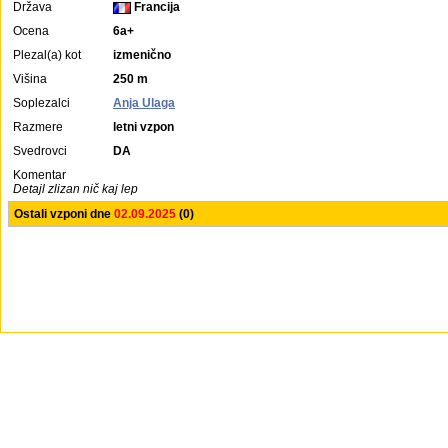
Država
Francija
Ocena
6a+
Plezal(a) kot
izmenično
Višina
250 m
Soplezalci
Anja Ulaga
Razmere
letni vzpon
Svedrovci
DA
Komentar
Detajl zlizan nič kaj lep
Ostali vzponi dne
02.09.2025
(0)