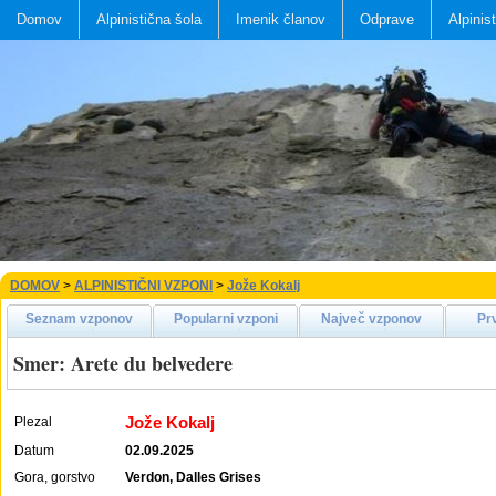
Domov
Alpinistična šola
Imenik članov
Odprave
Alpinis
DOMOV
>
ALPINISTIČNI VZPONI
>
Jože Kokalj
Seznam vzponov
Popularni vzponi
Največ vzponov
Pr
Smer: Arete du belvedere
Jože Kokalj
Plezal
Datum
02.09.2025
Gora, gorstvo
Verdon, Dalles Grises