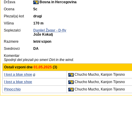
Država
Bosna in Hercegovina
Ocena
5c
Plezal(a) kot
drugi
Višina
170 m
Soplezalci
Danijel Žagar - D-fly
Jože Kokalj
Razmere
letni vzpon
Svedrovci
DA
Komentar
Spodnji del plezali po smeri Dirt in the wind.
Ostali vzponi dne
01.05.2025
(3)
I lost a blue shoe
Chucho Mucho, Kanjon Tijesno
I lost a blue shoe
Chucho Mucho, Kanjon Tijesno
Pinocchio
Chucho Mucho, Kanjon Tijesno