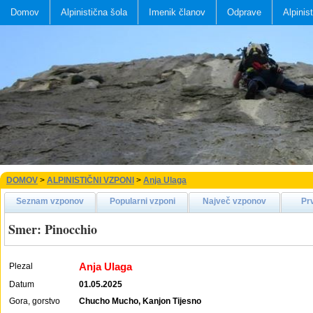
Domov
Alpinistična šola
Imenik članov
Odprave
Alpinis
DOMOV
>
ALPINISTIČNI VZPONI
>
Anja Ulaga
Seznam vzponov
Popularni vzponi
Največ vzponov
Pr
Smer: Pinocchio
Anja Ulaga
Plezal
Datum
01.05.2025
Gora, gorstvo
Chucho Mucho, Kanjon Tijesno