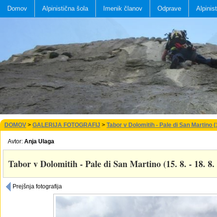
Domov
Alpinistična šola
Imenik članov
Odprave
Alpinis
DOMOV
>
GALERIJA FOTOGRAFIJ
>
Tabor v Dolomitih - Pale di San Martino (1
Avtor:
Anja Ulaga
Tabor v Dolomitih - Pale di San Martino (15. 8. - 18. 8.
Prejšnja fotografija